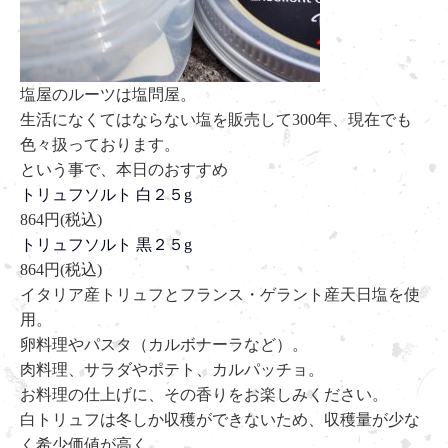
塩屋のルーツは塩問屋。
生活になくてはならない塩を販売して300年、現在でも
色々扱っております。
という事で、本日のおすすめ
トリュフソルト 白２５g
864円(税込)
トリュフソルト 黒２５g
864円(税込)
イタリア産トリュフとフランス・ゲラント産天日塩を使
用。
卵料理やパスタ（カルボナーラなど）。
肉料理、サラダやポテト、カルパッチョ。
お料理の仕上げに、その香りをお楽しみください。
白トリュフは冬しか収穫ができないため、収穫量が少な
く希少価値が高く、