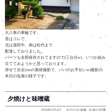
大八車の車輪です。
昔はコレで、
北は湯田中、南は松代まで
配達しておりました。
パーツも全部保存されてますので(三台分w)、いつか組み
立ててみようかと思っております。
併せて次女(snsの素材撮影で、パパのお手伝いw)撮影の
本日の塩屋の様子です。
夕焼けと味噌蔵
2020年9月4日
今日の出来事
,
塩屋の四季