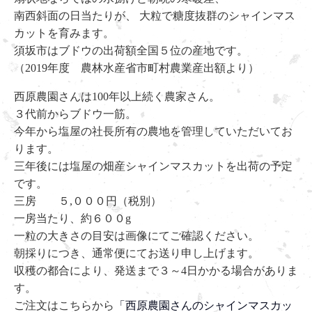
南西斜面の日当たりが、 大粒で糖度抜群のシャインマス
カットを育みます。
須坂市はブドウの出荷額全国５位の産地です。
（2019年度 農林水産省市町村農業産出額より）
西原農園さんは100年以上続く農家さん。
３代前からブドウ一筋。
今年から塩屋の社長所有の農地を管理していただいてお
ります。
三年後には塩屋の畑産シャインマスカットを出荷の予定
です。
三房 ５,０００円（税別）
一房当たり、約６００g
一粒の大きさの目安は画像にてご確認ください。
朝採りにつき、通常便にてお送り申し上げます。
収穫の都合により、発送まで３～4日かかる場合がありま
す。
ご注文はこちらから
「西原農園さんのシャインマスカッ