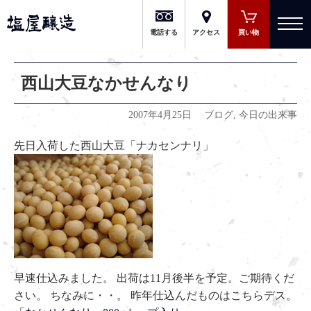
有限会社 塩屋醸造
電話する
アクセス
買い物
西山大豆なかせんなり
2007年4月25日
ブログ
,
今日の出来事
先日入荷した西山大豆「ナカセンナリ」
早速仕込みました。 出荷は11月後半を予定。ご期待くだ
さい。 ちなみに・・。 昨年仕込んだものはこちらデス。