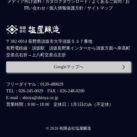
メディア向け資料
/
カタログダウンロード
/
よくあるご質問
/
お
問い合わせ
/
個人情報保護方針
/
サイトマップ
〒382-0014 長野県須坂市大字須坂５３７番地
長野電鉄線・須坂駅 須坂長野東インターから須坂方面へ幸高町
交差点右折→上八町交差点左折
Googleマップへ
フリーダイヤル：0120-480029
TEL：026-245-0029 FAX：026-248-0290
E-mail：shioya@shioya.co.jp
営業時間：9:00～18:00 定休日：1月1日のみ（不定休）
© 2026 有限会社塩屋醸造