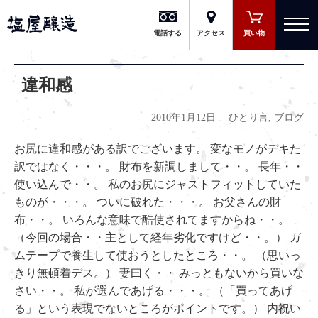
有限会社 塩屋醸造
電話する
アクセス
買い物
違和感
2010年1月12日
ひとり言
,
ブログ
お尻に違和感がある訳でございます。 変なモノがデキた
訳ではなく・・・。 財布を新調しまして・・。 長年・・
使い込んで・・。 私のお尻にジャストフィットしていた
ものが・・・。 ついに破れた・・・。 お父さんの財
布・・。 いろんな意味で酷使されてますからね・・。
（今回の場合・・主として経年劣化ですけど・・。） ガ
ムテープで養生して使おうとしたところ・・。 （思いっ
きり無頓着デス。） 妻曰く・・ みっともないから買いな
さい・・。 私が選んであげる・・・。 （「買ってあげ
る」という表現でないところがポイントです。） 内祝い