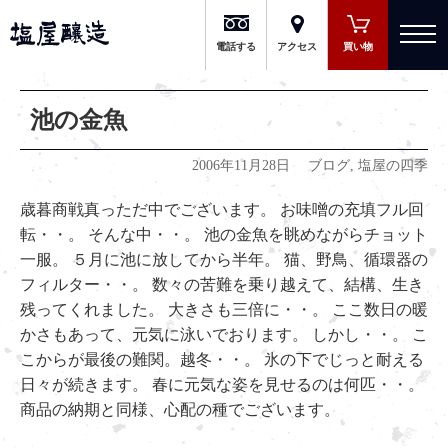
有限会社 塩屋醸造
電話する
アクセス
買い物
池の金魚
2006年11月28日
ブログ
,
塩屋の四季
歳暮商戦真っただ中でございます。 お味噌の充填フル回
転・・。 そんな中・・。 池の金魚を眺めながらチョット
一服。 ５月に池に放してから半年。 猫、野鳥、循環器の
フィルター・・。 数々の苦難を乗り越えて、結構、生き
残ってくれました。 大きさも三倍に・・。 ここ数日の暖
かさもあって、元気に泳いでおります。 しかし・・。 こ
こからが最後の難関。越冬・・。 氷の下でじっと耐える
日々が続きます。 春に元気な姿を見せるのは何匹・・。
商品の納期と同様、心配の種でございます。