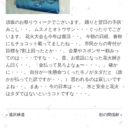
須坂のお祭りウィークでございます。 踊りと翌日の子供
みこし・・。 ムスメとオトウサン・・・ぐったりでござ
います。 花火大会も今年は復活・・。 今朝の日経、春秋
にもチョコット載ってましたね・・。 市民からの寄付が
目標を7割上回ったとか・・。 企業やスポンサー頼みっ
てのは・・・ですな・・。 昔、お世話になった花火師さ
ん曰く・・。 「金払って見ろよなぁ〜・・・。」 確か
に・・・。 自分が一生懸命つくったモノがタダだと （誰
かが払ってた訳ですが・・。） 思われるのは寂しいです
よね・・。 まあ・・ 今の日本は・・。 水と安全と花火
はタダではないというコトですな・・・。
« 湯沢林道
杉の間伐材 »