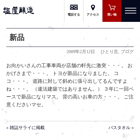
有限会社 塩屋醸造
電話する
アクセス
買い物
新品
2009年2月12日
ひとり言
,
ブログ
お向かいさんの工事車両が店舗の軒先に激突・・・。 お
かげさまで・・・。 トヨが新品になりました。 コ
コ・・・。 道路に対して斜めに張り出してるんですよ
ね・・・。 （違法建築ではありません。） ３年に一回ペ
ースで新品になりマス。 背の高いお車の方・・・。 ご注
意くださいマセ。
« 雑誌サライに掲載
バスタオル »