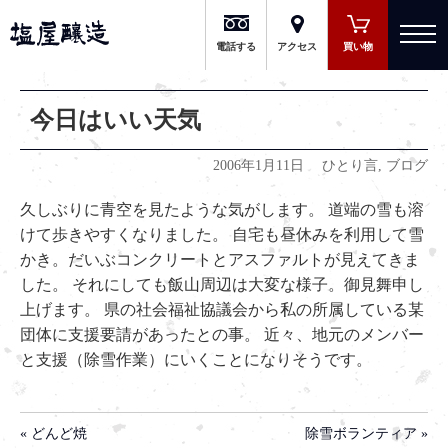
有限会社 塩屋醸造
電話する
アクセス
買い物
今日はいい天気
2006年1月11日
ひとり言
,
ブログ
久しぶりに青空を見たような気がします。 道端の雪も溶
けて歩きやすくなりました。 自宅も昼休みを利用して雪
かき。だいぶコンクリートとアスファルトが見えてきま
した。 それにしても飯山周辺は大変な様子。御見舞申し
上げます。 県の社会福祉協議会から私の所属している某
団体に支援要請があったとの事。 近々、地元のメンバー
と支援（除雪作業）にいくことになりそうです。
« どんど焼
除雪ボランティア »