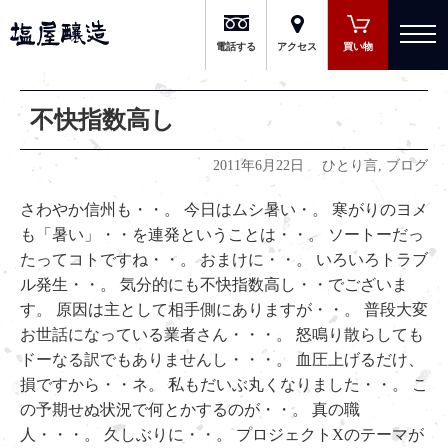
有限会社 塩屋醸造
電話する
アクセス
買い物
不快指数高し
2011年6月22日
ひとり言
,
ブログ
さわやか信州も・・。 今日はムシ暑い・。 寒がりのヨメ
も「暑い」・・を連発ということは・・。 ソートーだっ
たってコトですね・・。 おまけに・・。 いろいろトラブ
ル発生・・。 気分的にも不快指数高し・・でございま
す。 原因は主として相手側にありますが・・。 普段大変
お世話になっている業者さん・・・。 怒鳴り散らしても
ドーなる訳でもありませんし・・・。 血圧上げるだけ、
損ですから・・ネ。 私もだいぶ丸くなりました・・。 こ
の予期せぬ状況で何とかするのが・・。 真の職
人・・・。 久しぶりに・・。 プロジェクトXのテーマが