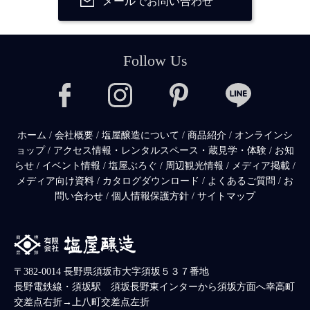
メールでお問い合わせ
Follow Us
ホーム
/
会社概要
/
塩屋醸造について
/
商品紹介
/
オンラインシ
ョップ
/
アクセス情報・レンタルスペース・蔵見学・体験
/
お知
らせ
/
イベント情報
/
塩屋ぶろぐ
/
周辺観光情報
/
メディア掲載
/
メディア向け資料
/
カタログダウンロード
/
よくあるご質問
/
お
問い合わせ
/
個人情報保護方針
/
サイトマップ
〒382-0014 長野県須坂市大字須坂５３７番地
長野電鉄線・須坂駅 須坂長野東インターから須坂方面へ幸高町
交差点右折→上八町交差点左折