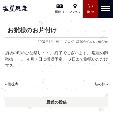
有限会社 塩屋醸造
電話する
アクセス
買い物
お雛様のお片付け
2008年4月4日
ブログ
,
塩屋からのお知らせ
須坂の町のひな祭り・・。 終了でございます。 塩屋の御
雛様・・。 ４月７日に撤収予定。 ６日まで御覧いただけ
マス。
« 菩提寺
蛙の卵 »
最近の投稿