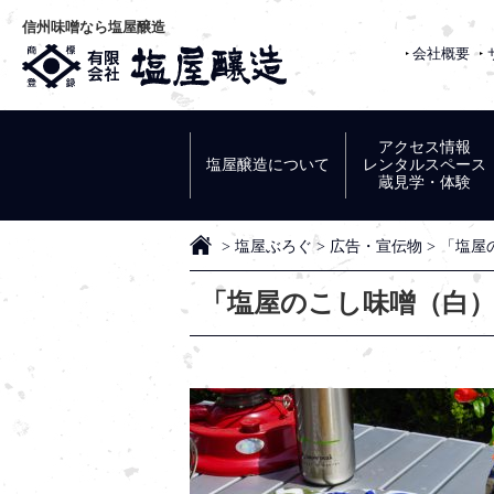
信州味噌なら塩屋醸造
会社概要
有限会社 
アクセス情報
塩屋醸造について
レンタルスペース
蔵見学・体験
HOME
>
塩屋ぶろぐ
>
広告・宣伝物
>
「塩屋
「塩屋のこし味噌（白