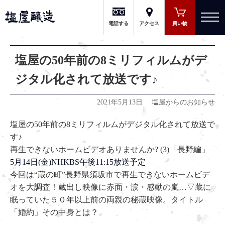
有限会社 塩屋醸造
電話する
アクセス
買い物
塩屋の50年前の8ミリフィルムがデ
ジタル化されて放送です♪
2021年5月13日
塩屋からのお知らせ
塩屋の50年前の8ミリフィルムがデジタル化されて放送で
す♪
再生できないホームビデオありませんか? (3)「長野編」
5月14日(金)NHKBS午後11:15放送予定
今回は“蔵の町”長野県須坂市で再生できないホームビデ
オを大調査！蔵出し映像に赤面・涙・感動の嵐…▽蔵に
眠っていた５０年以上前の両親の秘蔵映像。タイトル
「婚約」その中身とは？