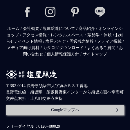
ホーム
/
会社概要
/
塩屋醸造について
/
商品紹介
/
オンラインシ
ョップ
/
アクセス情報・レンタルスペース・蔵見学・体験
/
お知
らせ
/
イベント情報
/
塩屋ぶろぐ
/
周辺観光情報
/
メディア掲載
/
メディア向け資料
/
カタログダウンロード
/
よくあるご質問
/
お
問い合わせ
/
個人情報保護方針
/
サイトマップ
〒382-0014 長野県須坂市大字須坂５３７番地
長野電鉄線・須坂駅 須坂長野東インターから須坂方面へ幸高町
交差点右折→上八町交差点左折
Googleマップへ
フリーダイヤル：0120-480029