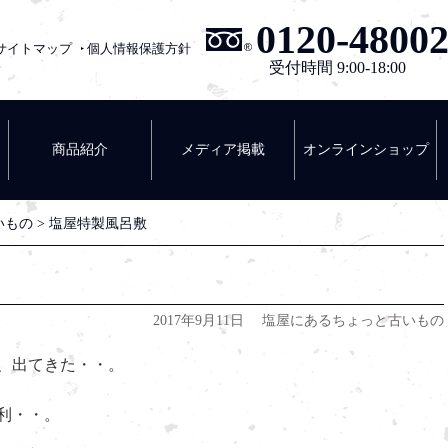
0120-4800
サイトマップ
個人情報保護方針
塩屋醸造
受付時間 9:00-18:00
商品紹介
メディア掲載
オンラインショップ
いもの
>
塩屋特製風呂敷
2017年9月11日
塩屋にあるちょっと古いもの
、出てきた・・。
利・・。