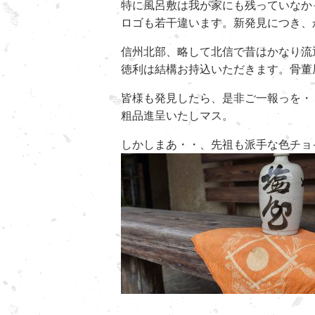
特に風呂敷は我が家にも残っていなか
ロゴも若干違います。新発見につき、
信州北部、略して北信で昔はかなり流
徳利は結構お持込いただきます。骨董
皆様も発見したら、是非ご一報っを・
粗品進呈いたしマス。
しかしまあ・・、先祖も派手な色チョ