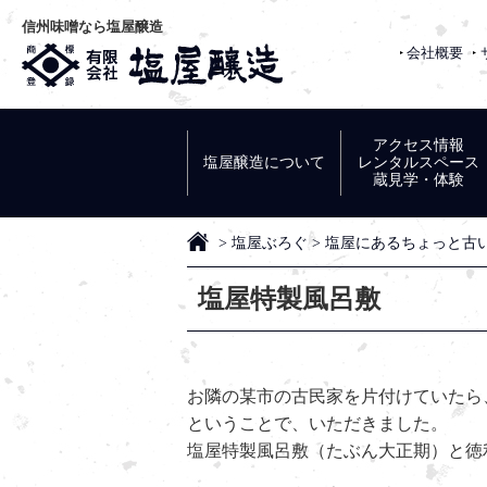
信州味噌なら塩屋醸造
会社概要
有限会社 
アクセス情報
塩屋醸造について
レンタルスペース
蔵見学・体験
HOME
>
塩屋ぶろぐ
>
塩屋にあるちょっと古
塩屋特製風呂敷
お隣の某市の古民家を片付けていたら
ということで、いただきました。
塩屋特製風呂敷（たぶん大正期）と徳